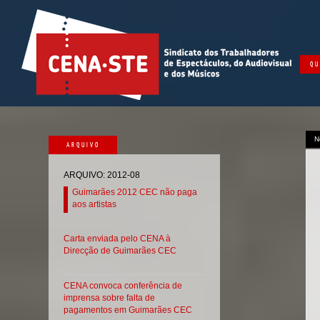
QU
N
ARQUIVO
ARQUIVO: 2012-08
Guimarães 2012 CEC não paga
aos artistas
Carta enviada pelo CENA à
Direcção de Guimarães CEC
CENA convoca conferência de
imprensa sobre falta de
pagamentos em Guimarães CEC