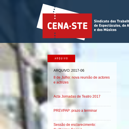
ARQUIVO
ARQUIVO: 2017-06
8 de Julho: nova reunião de actores
e actrizes
Acta Jornadas de Teatro 2017
PREVPAP: prazo a terminar
Sessão de esclarecimento: