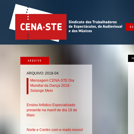
QU
N
ARQUIVO
ARQUIVO: 2018-04
Mensagem CENA-STE Dia
Mundial da Dança 2018 -
Solange Melo
Ensino Artístico Especializado
presente na manif de dia 19 de
Maio
Norte e Centro com e-mails novos!